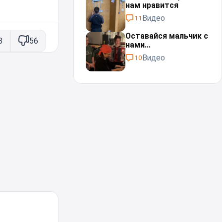
нам нравится
Видео
11
Оставайся мальчик с
3
56
нами...⁠⁠
Видео
10