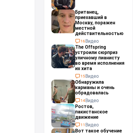
Британец,
приехавший в
Москву, поражен
местной
действительностью⁠⁠
Видео
16
The Offspring
устроили сюрприз
уличному пианисту
во время исполнения
их хита
Видео
15
Обнаружила
карманы и очень
обрадовалась
Видео
14
Ростов,
пакистанское
движение
Видео
11
Вот такое обучение