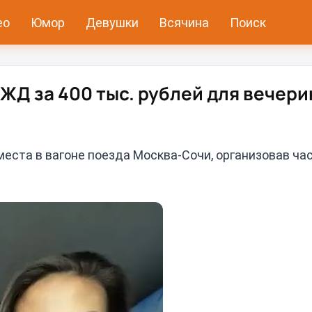
ео
Юмор
Девушки
Всячина
Поиск
ЖД за 400 тыс. рублей для вечери
еста в вагоне поезда Москва-Сочи, организовав ча