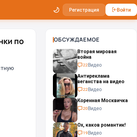
Регистрация
Войти
нки по
ОБСУЖДАЕМОЕ
Вторая мировая
война
Видео
22
стную
Антиреклама
веганства на видео
Видео
22
Коренная Москвичка
Видео
20
Ох, каков романтик!
Видео
19