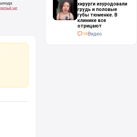
хирурги изуродовали
грудь и половые
губы тюменке. В
клинике все
отрицают
Видео
10