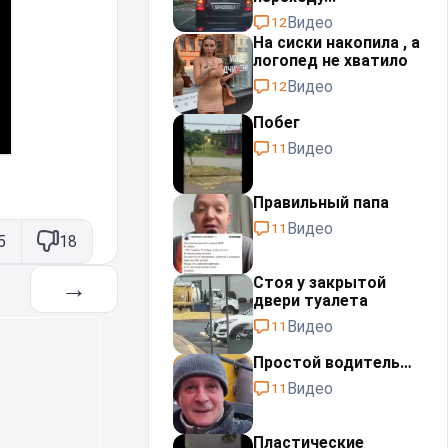
Видео
12
На сиски накопила , а
логопед не хватило
Видео
12
Побег
Видео
11
Правильный папа
Видео
11
5
18
Стоя у закрытой
→
двери туалета
Видео
11
Простой водитель…
Видео
11
Пластические