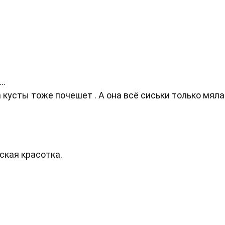
..
 кусты тоже почешет . А она всё сиськи только мяла
кая красотка.