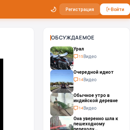
Регистрация
Войти
ОБСУЖДАЕМОЕ
Урал⁠⁠
Видео
15
Очередной идиот
Видео
14
Обычное утро в
индийской деревне
Видео
14
Она уверенно шла к
пешеходному
переходу...