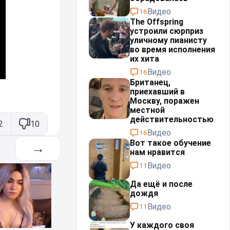
Видео
16
The Offspring
устроили сюрприз
уличному пианисту
во время исполнения
их хита
Видео
16
Британец,
приехавший в
Москву, поражен
местной
действительностью⁠⁠
2
10
Видео
16
Вот такое обучение
→
нам нравится
Видео
11
Да ещё и после
дождя⁠⁠
Видео
11
У каждого своя