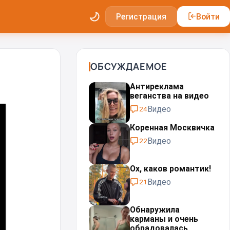
Регистрация
Войти
ОБСУЖДАЕМОЕ
Антиреклама
веганства на видео
Видео
24
Коренная Москвичка
Видео
22
Ох, каков романтик!
Видео
21
Обнаружила
карманы и очень
обрадовалась