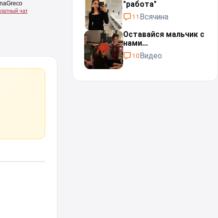
"работа"⁠⁠
Всячина
11
Оставайся мальчик с
нами...⁠⁠
Видео
10