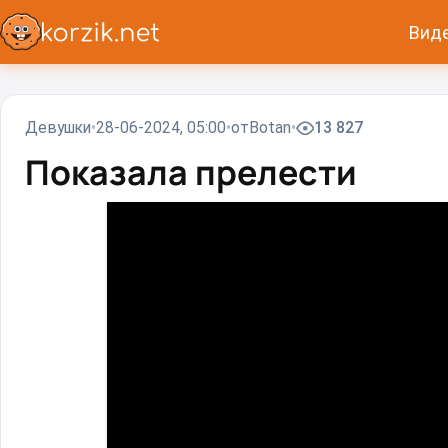
Вид
Девушки
28-06-2024, 05:00
от
Вotan
13 827
Показала прелести⁠⁠