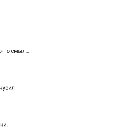
то-то смыл…
инусил
ни.