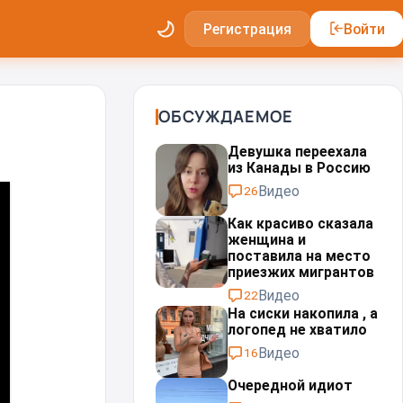
Регистрация
Войти
ОБСУЖДАЕМОЕ
Девушка переехала
из Канады в Россию
Видео
26
Как красиво сказала
женщина и
поставила на место
приезжих мигрантов⁠⁠
Видео
22
На сиски накопила , а
логопед не хватило
Видео
16
Очередной идиот