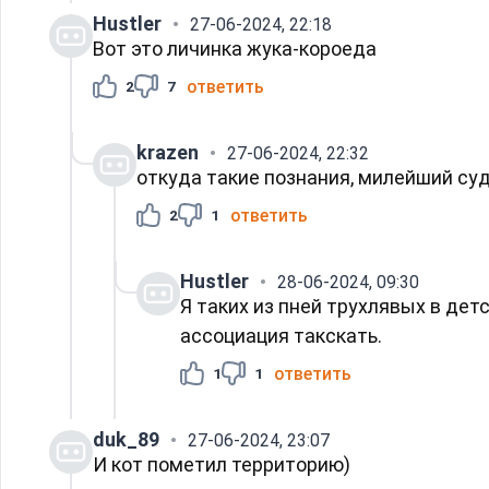
Hustler
27-06-2024, 22:18
Вот это личинка жука-короеда
ответить
2
7
krazen
27-06-2024, 22:32
откуда такие познания, милейший су
ответить
2
1
Hustler
28-06-2024, 09:30
Я таких из пней трухлявых в дет
ассоциация такскать.
ответить
1
1
duk_89
27-06-2024, 23:07
И кот пометил территорию)