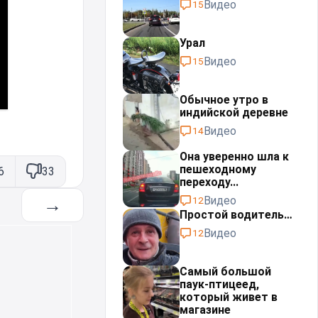
Видео
15
Урал⁠⁠
Видео
15
Обычное утро в
индийской деревне
Видео
14
Она уверенно шла к
пешеходному
6
33
переходу...
Видео
→
12
Простой водитель…
Видео
12
Самый большой
паук-птицеед,
который живет в
магазине