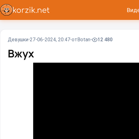
Вид
Девушки
27-06-2024, 20:47
от
Вotan
12 480
Вжух⁠⁠