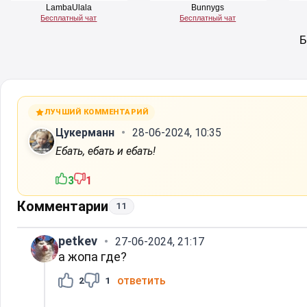
ЛУЧШИЙ КОММЕНТАРИЙ
Цукерманн
28-06-2024, 10:35
Ебать, ебать и ебать!
3
1
Комментарии
11
petkev
27-06-2024, 21:17
а жопа где?
ответить
2
1