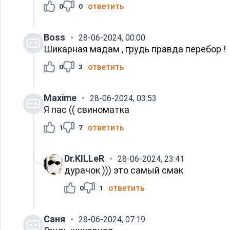
ответить
0
0
Boss
28-06-2024, 00:00
Шикарная мадам , грудь правда перебор !
ответить
0
3
Maxime
28-06-2024, 03:53
Я пас (( свиноматка
ответить
1
7
Dr.KILLeR
28-06-2024, 23:41
дурачок ))) это самый смак
ответить
0
1
Саня
28-06-2024, 07:19