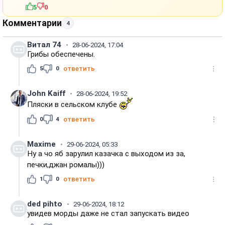
5
0
Комментарии
4
Витал 74
28-06-2024, 17:04
Грибы обеспечены.
5
0
ответить
John Kaiff
28-06-2024, 19:52
Пляски в сельском клубе
0
4
ответить
Maxime
29-06-2024, 05:33
Ну а чо яб зарулил казачка с выходом из за,
печки,джан ромалы)))
1
0
ответить
ded pihto
29-06-2024, 18:12
увидев морды даже не стал запускать видео