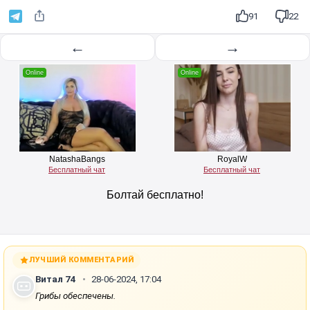
з
91
22
в
е
←
→
с
т
и
ЛУЧШИЙ КОММЕНТАРИЙ
Витал 74
28-06-2024, 17:04
Грибы обеспечены.