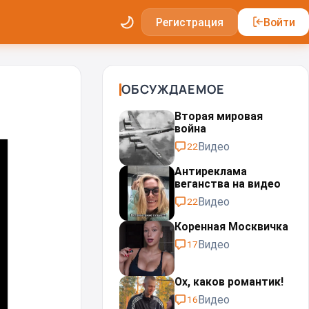
Регистрация
Войти
ОБСУЖДАЕМОЕ
Вторая мировая
война
Видео
22
Антиреклама
веганства на видео
Видео
22
Коренная Москвичка
Видео
17
Ох, каков романтик!
Видео
16