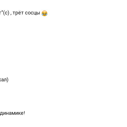
"(с) , трёт сосцы
жал)
 динамике!