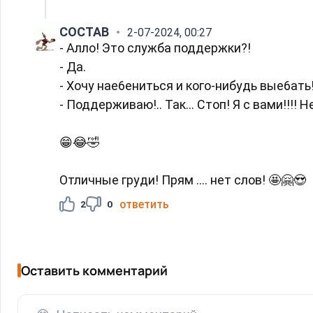
COCTAB
2-07-2024, 00:27
- Алло! Это служба поддержки?!
- Да.
- Хочу нае6ениться и кого-нибудь вые6ать
- Поддерживаю!.. Так... Стоп! Я с вами!!!! 
😁😂🤣
Отличные груди! Прям .... нет слов! 🤩🤗😍
ответить
2
0
Оставить комментарий