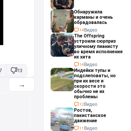
Обнаружила
карманы и очень
обрадовалась
Видео
14
The Offspring
устроили сюрприз
уличному пианисту
во время исполнения
их хита
Видео
14
Индейки тупы и
7
13
подслеповаты, но
при их весе и
→
скорости это
обычно не их
проблемы⁠⁠
Видео
12
Ростов,
пакистанское
движение
Видео
11