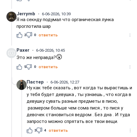
Jerrymb
6-06-2026, 10:39
Я на секнду подумал что органическая лунка
проглотила шар
2
0
ответить
Paxer
6-06-2026, 10:45
😮
Это же неправда?
5
0
ответить
Пастер
6-06-2026, 12:27
Ну как тебе сказать , вот когда ты вырастишь и
у тебя будет девушка , ты узнаешь , что когда в
девушку сувать разные предметы в писю,
размером больше чем сома пися , то пися у
девочек становиться ведром . Без дна . И туда
запросто можно спрятать все твои вещи.
3
4
ответить