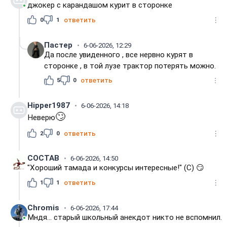
джокер с карандашом курит в сторонке
0
1
ответить
Пастер
6-06-2026, 12:29
Да после увиденного , все нервно курят в
сторонке , в той лузе трактор потерять можно.
5
0
ответить
Hipper1987
6-06-2026, 14:18
🙄
Неверю
2
0
ответить
COCTAB
6-06-2026, 14:50
"Хороший тамада и конкурсы интересные!" (С) 😏
1
1
ответить
Chromis
6-06-2026, 17:44
Мндя... старый школьный анекдот никто не вспомнил.