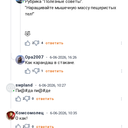
Рубрика "Полезные советы".
"Наращивайте мышечную массу пещеристых
тел!"
🤣
2
4
ответить
Opa2007
6-06-2026, 16:26
Как карандаш в стакане.
1
1
ответить
swpland
6-06-2026, 10:27
Пи@#да пи@#де
2
0
ответить
Комсомолец
6-06-2026, 10:35
О как!
2
0
ответить