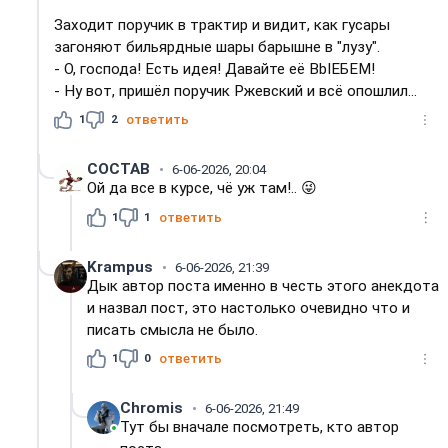
Заходит поручик в трактир и видит, как гусары
загоняют бильярдные шары барышне в "лузу".
- О, господа! Есть идея! Давайте её ВbIEБЕМ!
- Ну вот, пришёл поручик Ржевский и всё опошлил...
1
2
ответить
COCTAB
6-06-2026, 20:04
Ой да все в курсе, чё уж там!.. 😜
1
1
ответить
Krampus
6-06-2026, 21:39
Дык автор поста именно в честь этого анекдота
и назвал пост, это настолько очевидно что и
писать смысла не было.
1
0
ответить
Chromis
6-06-2026, 21:49
Тут бы вначале посмотреть, кто автор