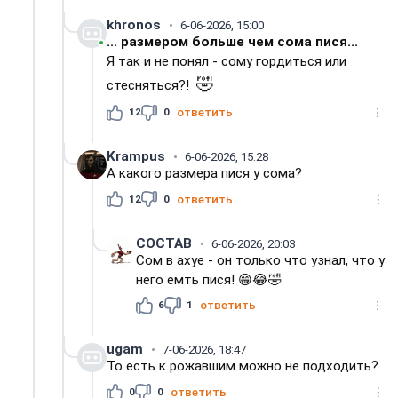
khronos
6-06-2026, 15:00
... размером больше чем сома пися...
Я так и не понял - сому гордиться или
🤣
стесняться?!
12
0
ответить
Krampus
6-06-2026, 15:28
А какого размера пися у сома?
12
0
ответить
COCTAB
6-06-2026, 20:03
Сом в axye - oн только что узнал, что у
него емть пися! 😁😂🤣
6
1
ответить
ugam
7-06-2026, 18:47
То есть к рожавшим можно не подходить?
0
0
ответить