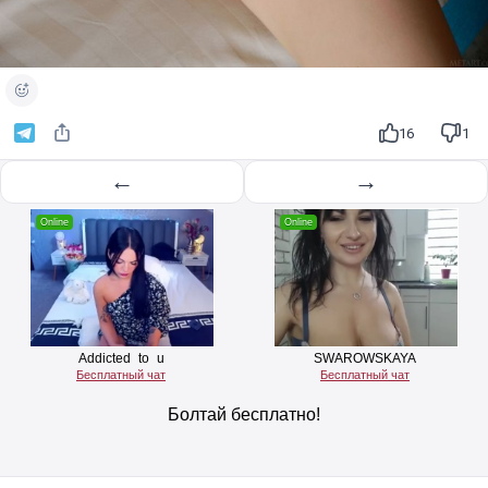
16
1
←
→