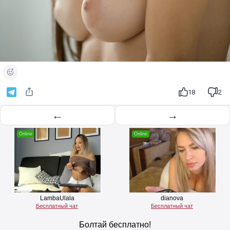
18
2
←
→