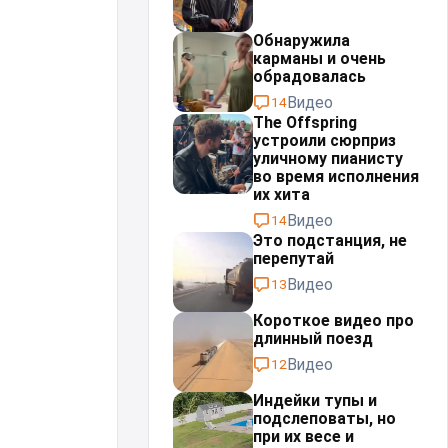
Обнаружила
карманы и очень
обрадовалась
Видео
14
The Offspring
устроили сюрприз
уличному пианисту
во время исполнения
их хита
Видео
14
Это подстанция, не
перепутай⁠⁠
Видео
13
Короткое видео про
длинный поезд
Видео
12
Индейки тупы и
подслеповаты, но
при их весе и