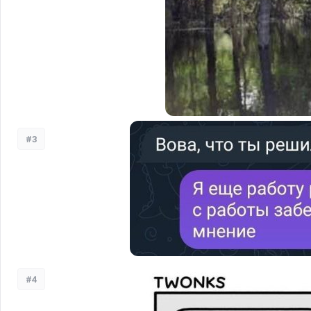
#3
#4