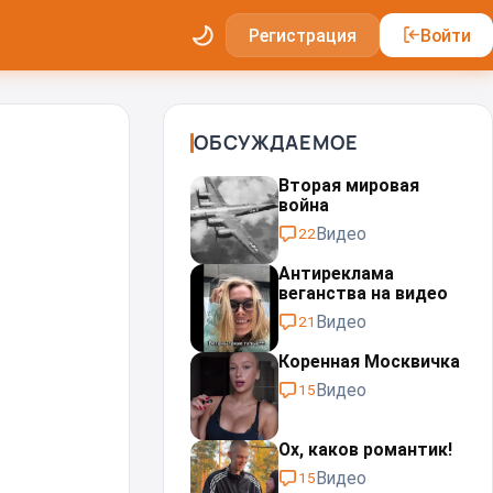
Регистрация
Войти
ОБСУЖДАЕМОЕ
Вторая мировая
война
Видео
22
Антиреклама
веганства на видео
Видео
21
Коренная Москвичка
Видео
15
Ох, каков романтик!
Видео
15