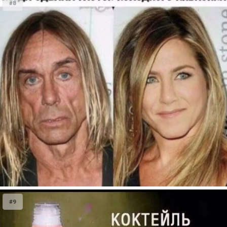
#8
#9