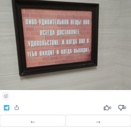
0
0
←
→