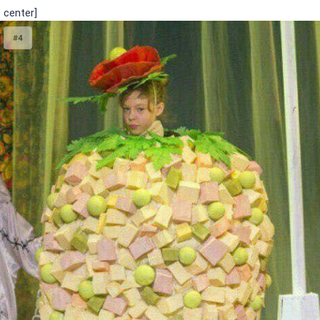
center]
#4