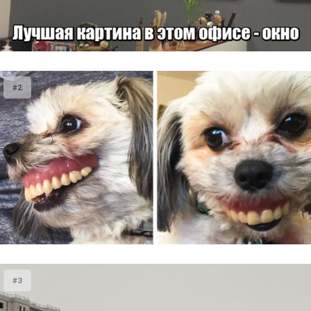
#2
#3