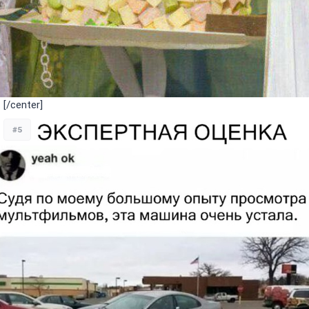
[/center]
#5