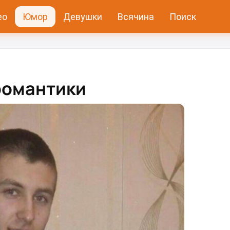
ео
Юмор
Девушки
Всячина
Поиск
романтики