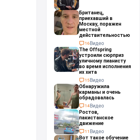
Британец,
приехавший в
Москву, поражен
местной
действительностью⁠⁠
Видео
16
The Offspring
устроили сюрприз
уличному пианисту
во время исполнения
их хита
Видео
15
Обнаружила
карманы и очень
обрадовалась
Видео
14
Ростов,
пакистанское
движение
Видео
11
Вот такое обучение