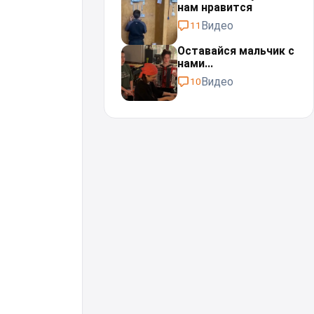
нам нравится
Видео
11
Оставайся мальчик с
нами...⁠⁠
Видео
10