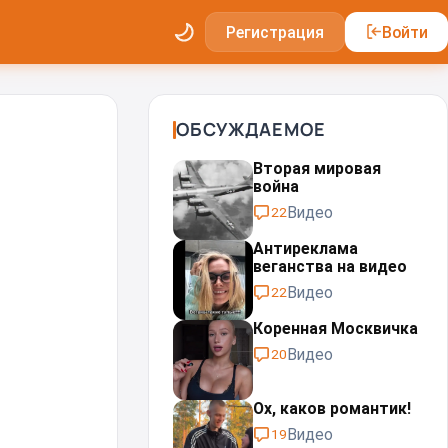
Регистрация
Войти
ОБСУЖДАЕМОЕ
Вторая мировая
война
Видео
22
Антиреклама
веганства на видео
Видео
22
Коренная Москвичка
Видео
20
Ох, каков романтик!
Видео
19