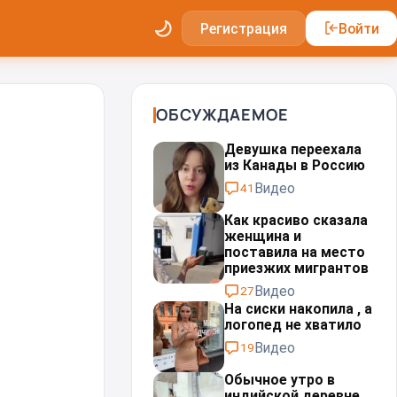
Регистрация
Войти
ОБСУЖДАЕМОЕ
Девушка переехала
из Канады в Россию
Видео
41
Как красиво сказала
женщина и
поставила на место
приезжих мигрантов⁠⁠
Видео
27
На сиски накопила , а
логопед не хватило
Видео
19
Обычное утро в
индийской деревне