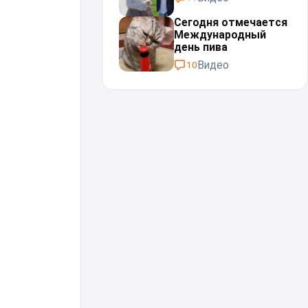
Сегодня отмечается
Международный
день пива
Видео
10