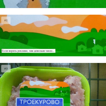
#2
#3