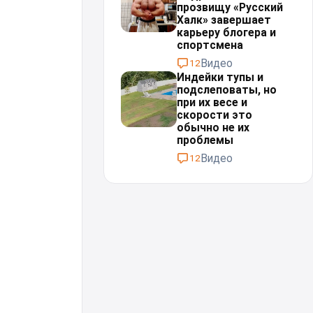
прозвищу «Русский
Халк» завершает
карьеру блогера и
спортсмена
Видео
12
Индейки тупы и
подслеповаты, но
при их весе и
скорости это
обычно не их
проблемы⁠⁠
Видео
12