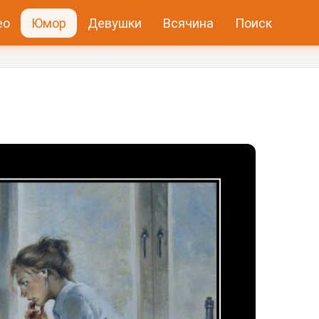
ео
Юмор
Девушки
Всячина
Поиск