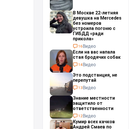
В Москве 22-летняя
девушка на Mercedes
без номеров
устроила погоню с
ГИБДД «ради
прикола»
Видео
16
Если на вас напала
стая бродячих собак
Видео
14
Это подстанция, не
перепутай⁠⁠
Видео
13
Знание местности
защитило от
ответственности
Видео
12
Кумир всех качков
Андрей Смаев по