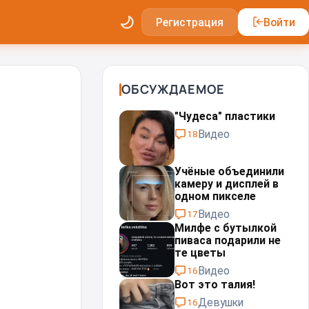
Регистрация
Войти
ОБСУЖДАЕМОЕ
"Чудеса" пластики⁠⁠
Видео
18
Учёные объединили
камеру и дисплей в
одном пикселе
Видео
17
Милфе с бутылкой
пиваса подарили не
те цветы
Видео
16
Вот это талия!
Девушки
16