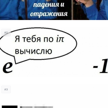
#2
#3