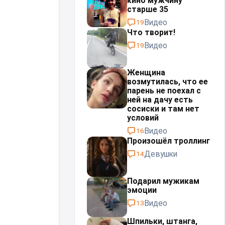
кино мужчину
старше 35
Видео
19
Что творит!
Видео
19
Женщина
возмутилась, что ее
парень не поехал с
ней на дачу есть
сосиски и там нет
условий
Видео
16
Произошёл троллинг⁠⁠
Девушки
14
Подарил мужикам
эмоции
Видео
13
Шпильки, штанга,