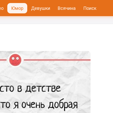
ео
Юмор
Девушки
Всячина
Поиск