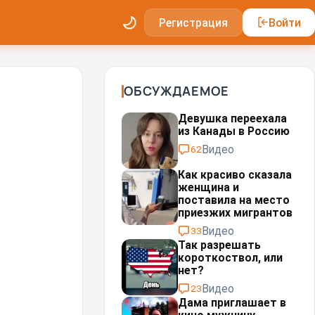
Регистрация
Войти
ОБСУЖДАЕМОЕ
Девушка переехала
из Канады в Россию
Видео
62
Как красиво сказала
женщина и
поставила на место
приезжих мигрантов⁠⁠
Видео
33
Так разрешать
короткоствол, или
нет?
Видео
23
Дама приглашает в