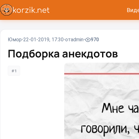
Вид
Юмор
22-01-2019, 17:30
от
admin
970
Подборка анекдотов
#1