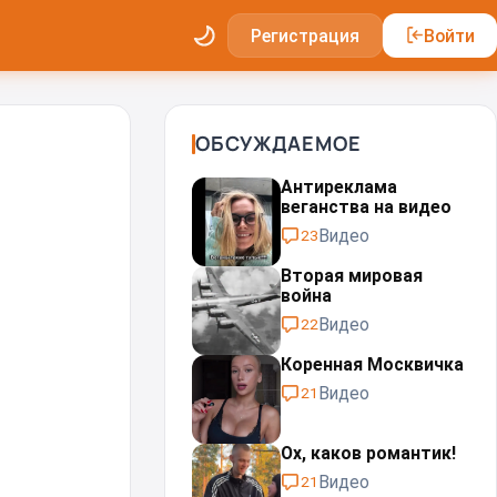
Регистрация
Войти
ОБСУЖДАЕМОЕ
Антиреклама
веганства на видео
Видео
23
Вторая мировая
война
Видео
22
Коренная Москвичка
Видео
21
Ох, каков романтик!
Видео
21