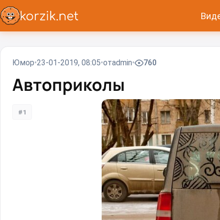
Вид
Юмор
23-01-2019, 08:05
от
admin
760
Автоприколы
#1