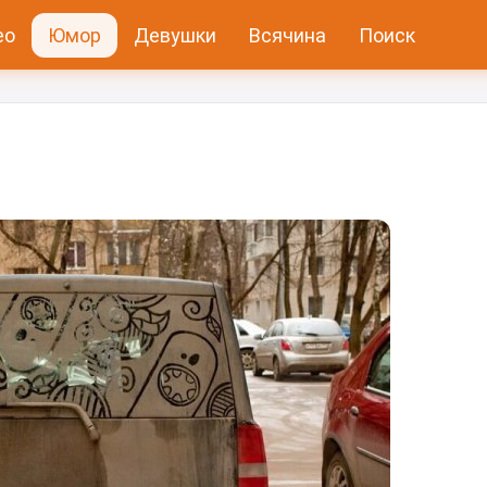
ео
Юмор
Девушки
Всячина
Поиск