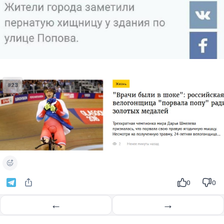
#23
0
0
←
→