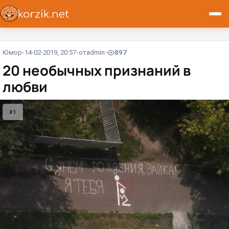
Юмор
14-02-2019, 20:57
от
admin
897
20 необычных признаний в
любви
#1