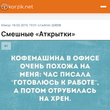
Юмор
18-02-2019, 19:01
от
admin
838
Смешные «Аткрытки»
#1