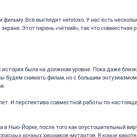
фильму. Всё выглядит неплохо. У нас есть несколь
экране. Этот парень «чёткий», так что совместная 
 история была на должном уровне. Пока даже близк
 мы будем снимать фильм, но с большим энтузиазмо
и.
 лет. И перспектива совместной работы по-настоящ
а в Нью-Йорке, после того как опустошительный ви
опасных ночных хищников-мутантов. В конце кинот