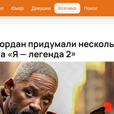
ео
Юмор
Девушки
Всячина
Поиск
жордан придумали нескол
а «Я — легенда 2»