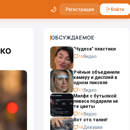
Регистрация
Войти
ОБСУЖДАЕМОЕ
ько
"Чудеса" пластики⁠⁠
Видео
18
Учёные объединили
камеру и дисплей в
одном пикселе
Видео
17
Милфе с бутылкой
пиваса подарили не
те цветы
Видео
16
Вот это талия!
Девушки
16