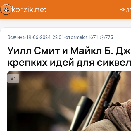
Вид
Всячина
19-06-2024, 22:01
от
camelot1671
775
Уилл Смит и Майкл Б. Д
крепких идей для сиквел
#1