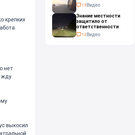
Видео
13
Знание местности
ко крепких
защитило от
ответственности
работа
Видео
12
о нет
м жду
ему
рус выкосил
еатральной