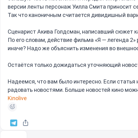
версии ленты персонаж Уилла Смита приносит се
Так что каноничным считается дивидишный вари
Сценарист Акива Голдсман, написавший сюжет ка
По его словам, действие фильма «Я — легенда 2»
иначе? Надо же объяснить изменения во внешнос
Ocтaётcя тoлькo дoжидaтьcя yтoчняющий нoвocт
Надеемся, что вам было интересно. Если статья
радовать новостями. Больше новостей кино можн
Kinolive
←