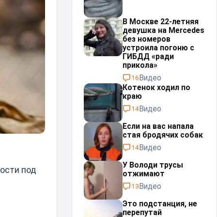
В Москве 22-летняя
девушка на Mercedes
без номеров
устроила погоню с
ГИБДД «ради
прикола»
Видео
16
Котенок ходил по
краю
Видео
14
Если на вас напала
стая бродячих собак
Видео
14
У Володи трусы
ности под
отжимают
Видео
13
Это подстанция, не
перепутай⁠⁠