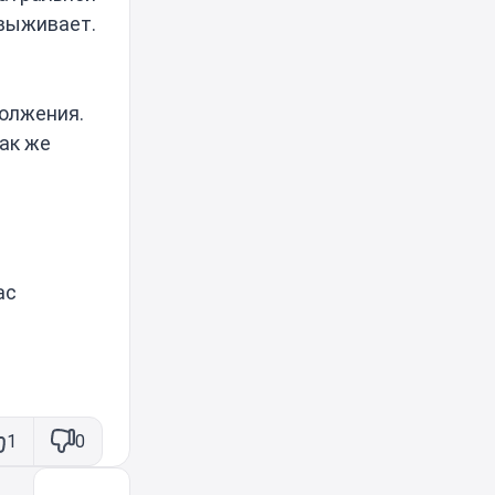
 выживает.
должения.
как же
ас
1
0
→