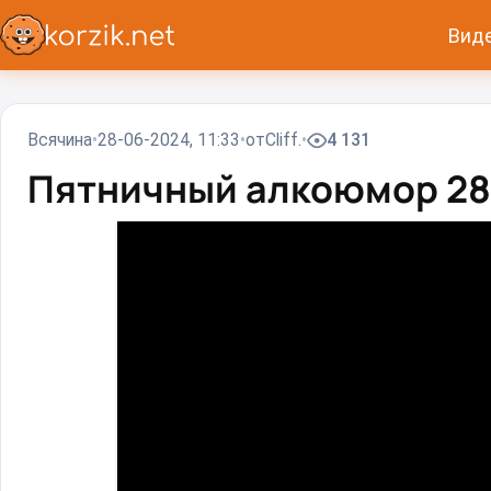
Вид
Всячина
28-06-2024, 11:33
от
Cliff.
4 131
Пятничный алкоюмор 28