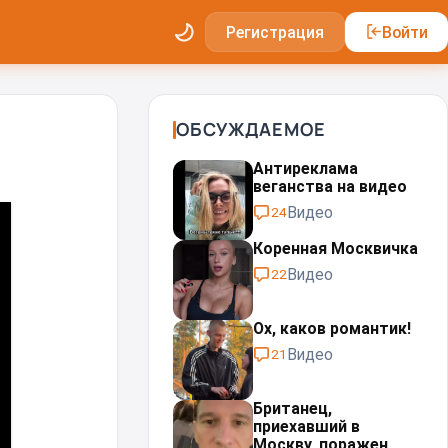
Регистрация
Войти
ОБСУЖДАЕМОЕ
Антиреклама
веганства на видео
Видео
24
Коренная Москвичка
Видео
22
Ох, каков романтик!
Видео
21
Британец,
приехавший в
Москву, поражен