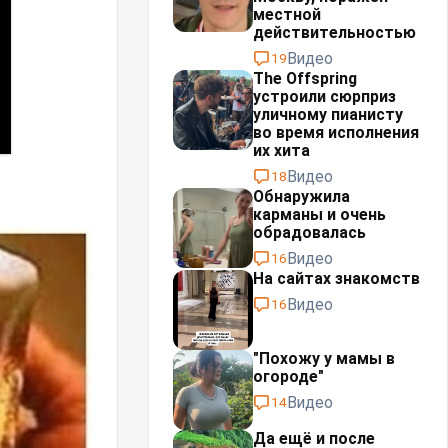
местной
действительностью⁠⁠
Видео
19
The Offspring
устроили сюрприз
уличному пианисту
во время исполнения
их хита
Видео
18
Обнаружила
карманы и очень
обрадовалась
Видео
16
На сайтах знакомств
Видео
16
"Похожу у мамы в
огороде"
Видео
14
Да ещё и после