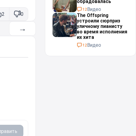
обрадовалась
Видео
12
2
0
The Offspring
устроили сюрприз
уличному пианисту
→
во время исполнения
их хита
Видео
12
править