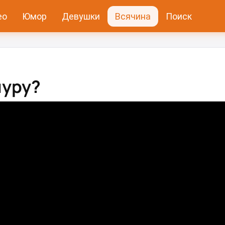
ео
Юмор
Девушки
Всячина
Поиск
луру?