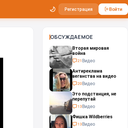
Регистрация
Войти
ОБСУЖДАЕМОЕ
Вторая мировая
война
Видео
21
Антиреклама
веганства на видео
Видео
20
Это подстанция, не
перепутай⁠⁠
Видео
13
Фишка Wildberries
Видео
13