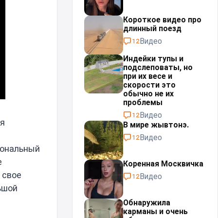
Короткое видео про
длинный поезд
Видео
12
Индейки тупы и
подслеповаты, но
при их весе и
скорости это
обычно не их
проблемы⁠⁠
Видео
12
ия
В мире жывтонэ.
Видео
12
иональный
е
Коренная Москвичка
 свое
Видео
12
ьшой
Обнаружила
карманы и очень