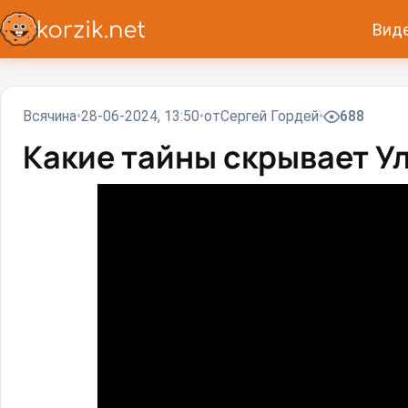
Вид
Всячина
28-06-2024, 13:50
от
Сергей Гордей
688
Какие тайны скрывает У