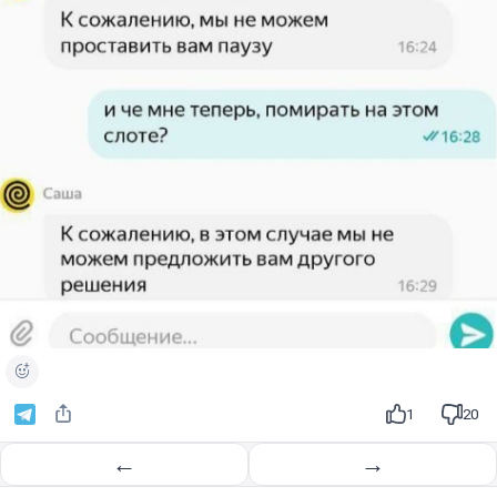
1
20
←
→