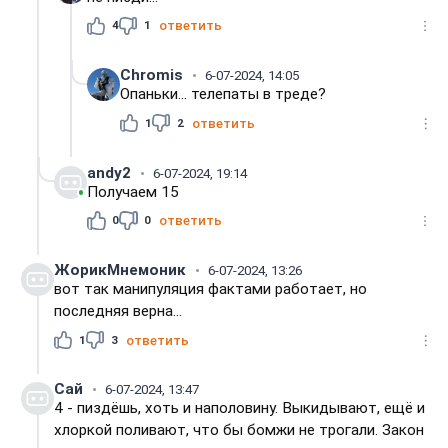
4
1
ответить
Chromis
6-07-2024, 14:05
Опаньки... телепаты в треде?
1
2
ответить
andy2
6-07-2024, 19:14
Получаем 15
0
0
ответить
ЖорикМнемоник
6-07-2024, 13:26
вот так манипуляция фактами работает, но
последняя верна...
1
3
ответить
Сай
6-07-2024, 13:47
4 - пиздёшь, хоть и наполовину. Выкидывают, ещё и
хлоркой поливают, что бы бомжи не трогали. Закон