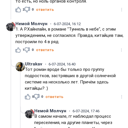
то есть, но ноль органов контроля.
2
0
ответить
Немой Молчун
6-07-2024, 16:12
1. А Р.Хайнлайн, в романе "Туннель в небе", с этим
утверждением, не согласился. Правда, китайцев там,
построили по 4 в ряд.
1
0
ответить
Ultrakav
6-07-2024, 16:40
Тот роман вроде бы только про группу
подростков, застрявших в другой солнечной
системе на несколько лет. Причём здесь
китайцы? :)
0
0
ответить
Немой Молчун
6-07-2024, 17:46
В самом начале, гг наблюдал процесс
переселения, на другие планеты, через