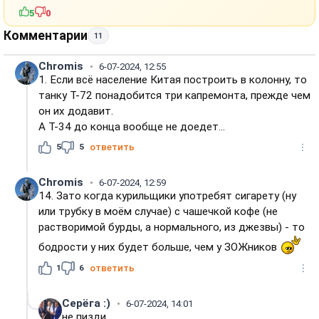
5
0
Комментарии
11
Chromis
6-07-2024, 12:55
1. Если всё население Китая построить в колонну, то
танку Т-72 понадобится три капремонта, прежде чем
он их додавит.
А Т-34 до конца вообще не доедет...
5
5
ответить
Chromis
6-07-2024, 12:59
14. Зато когда курильщики употребят сигарету (ну
или трубку в моём случае) с чашечкой кофе (не
растворимой бурды, а нормального, из джезвы) - то
бодрости у них будет больше, чем у ЗОЖников
1
6
ответить
Серёга :)
6-07-2024, 14:01
не пизди...