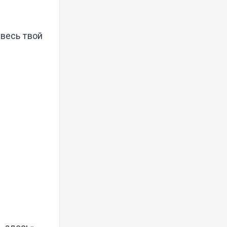
 весь твой