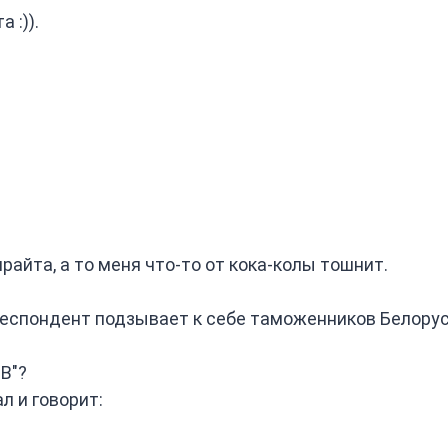
 :)).
прайта, а то меня что-то от кока-колы тошнит.
еспондент подзывает к себе таможенников Белорус
В"?
л и говорит: