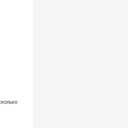
сколько