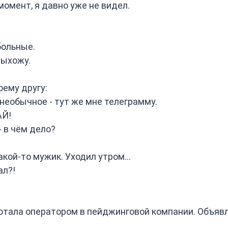
момент, я давно уже не видел.
больные.
выхожу.
ему другу:
 необычное - тут же мне телеграмму.
АЙ!
- в чём дело?
акой-то мужик. Уходил утром...
ал?!
ботала оператором в пейджинговой компании. Объяв