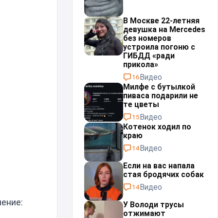
В Москве 22-летняя
девушка на Mercedes
без номеров
устроила погоню с
ГИБДД «ради
прикола»
Видео
16
Милфе с бутылкой
пиваса подарили не
те цветы
Видео
15
Котенок ходил по
краю
Видео
14
Если на вас напала
стая бродячих собак
Видео
14
ление:
У Володи трусы
отжимают