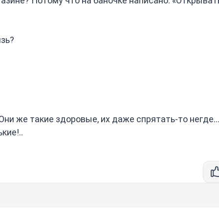
азине? Потому что на баночке написано: «Открывать
язь?
ни же такие здоровые, их даже спрятать-то негде...
кие!..