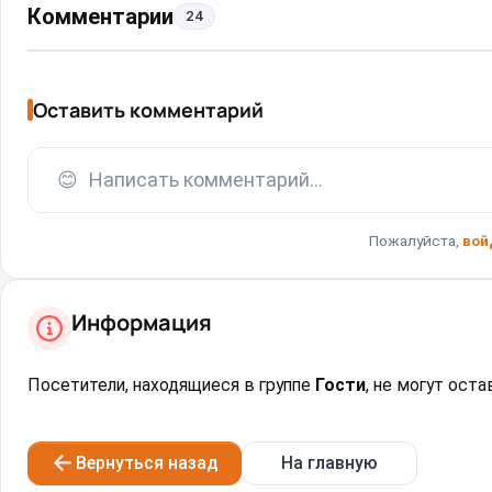
Комментарии
24
Оставить комментарий
😊
Написать комментарий...
Пожалуйста,
вой
Информация
Посетители, находящиеся в группе
Гости
, не могут ост
Вернуться назад
На главную