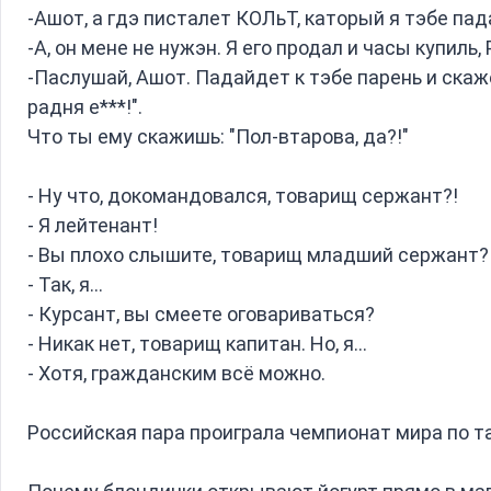
-Ашот, а гдэ писталет КОЛьТ, каторый я тэбе па
-А, он мене не нужэн. Я его продал и часы купиль,
-Паслушай, Ашот. Падайдет к тэбе парень и скажет:
радня е***!".
Что ты ему скажишь: "Пол-втарова, да?!"
- Ну что, докомандовался, товарищ сержант?!
- Я лейтенант!
- Вы плохо слышите, товарищ младший сержант?
- Так, я…
- Курсант, вы смеете оговариваться?
- Никак нет, товарищ капитан. Но, я…
- Хотя, гражданским всё можно.
Российская пара проиграла чемпионат мира по та