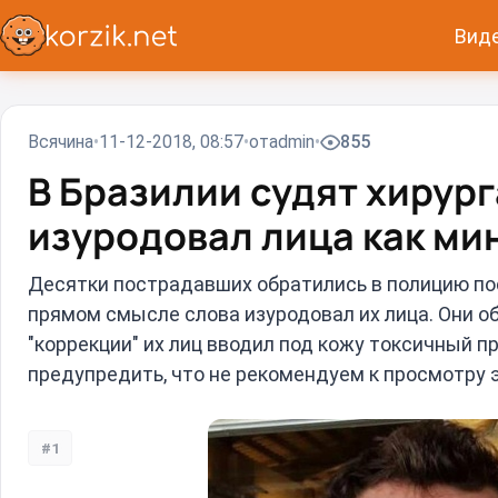
Вид
Всячина
11-12-2018, 08:57
от
admin
855
В Бразилии судят хирур
изуродовал лица как ми
Десятки пострадавших обратились в полицию после
прямом смысле слова изуродовал их лица. Они о
"коррекции" их лиц вводил под кожу токсичный пр
предупредить, что не рекомендуем к просмотру 
#1