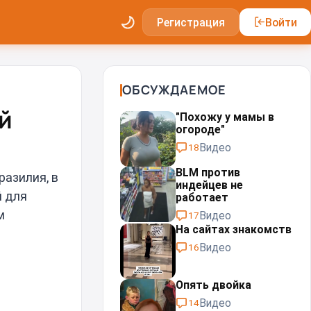
Регистрация
Войти
ОБСУЖДАЕМОЕ
й
"Похожу у мамы в
огороде"
Видео
18
BLM против
разилия, в
индейцев не
й для
работает
м
Видео
17
На сайтах знакомств
Видео
16
Опять двойка
Видео
14