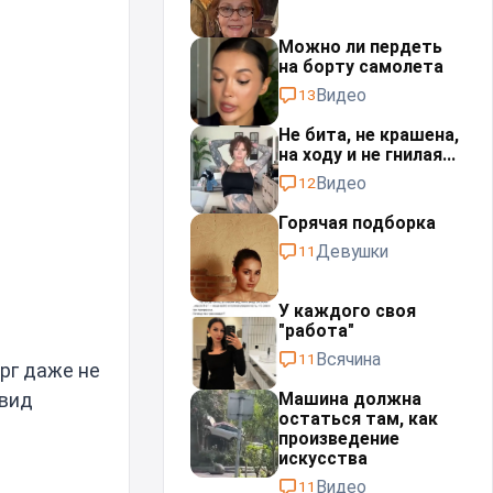
Можно ли пердеть
на борту самолета
Видео
13
Не бита, не крашена,
на ходу и не гнилая...
Видео
12
Горячая подборка
Девушки
11
У каждого своя
"работа"⁠⁠
Всячина
11
рг даже не
 вид
Машина должна
остаться там, как
произведение
искусства
Видео
11