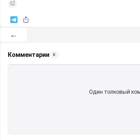
←
Комментарии
0
Один толковый ко