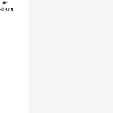
ению
ий вид.