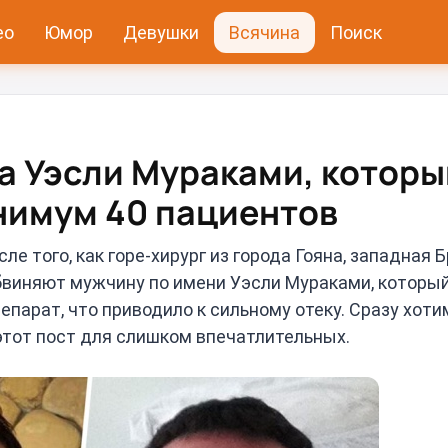
ео
Юмор
Девушки
Всячина
Поиск
га Уэсли Мураками, которы
нимум 40 пациентов
 того, как горе-хирург из города Гояна, западная Б
бвиняют мужчину по имени Уэсли Мураками, которы
епарат, что приводило к сильному отеку. Сразу хоти
этот пост для слишком впечатлительных.