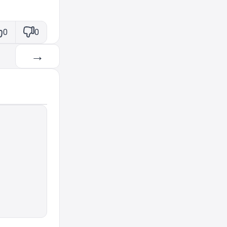
0
0
→