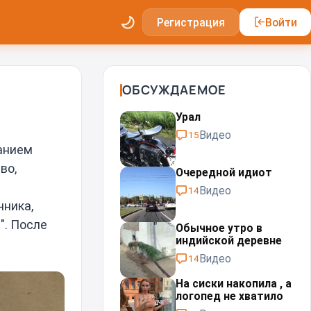
Регистрация
Войти
ОБСУЖДАЕМОЕ
Урал⁠⁠
Видео
15
ванием
во,
Очередной идиот
Видео
14
чника,
". После
Обычное утро в
индийской деревне
Видео
14
На сиски накопила , а
логопед не хватило