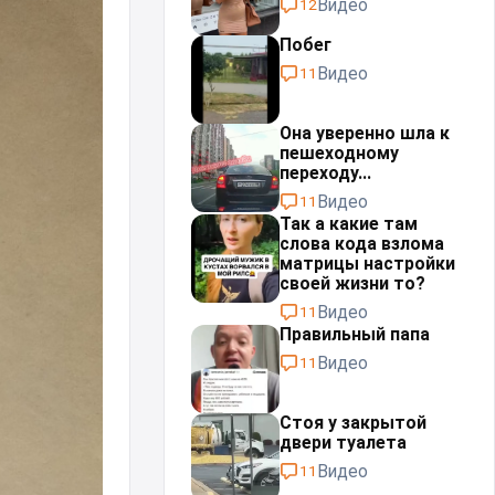
Видео
12
Побег
Видео
11
Она уверенно шла к
пешеходному
переходу...
Видео
11
Так а какие там
слова кода взлома
матрицы настройки
своей жизни то?
Видео
11
Правильный папа
Видео
11
Стоя у закрытой
двери туалета
Видео
11