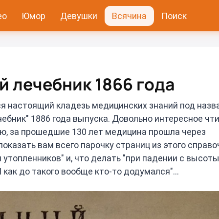
ео
Юмор
Девушки
Всячина
Поиск
 лечебник 1866 года
тся настоящий кладезь медицинских знаний под наз
бник" 1886 года выпуска. Довольно интересное чти
тью, за прошедшие 130 лет медицина прошла через
показать вам всего парочку страниц из этого справо
 утопленников" и, что делать "при падении с высоты
 как до такого вообще кто-то додумался"...