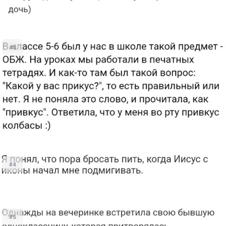
#3
#4
#5