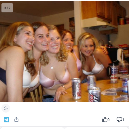
#29
0
1