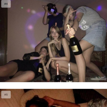
#4
#5