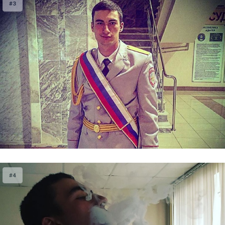
#3
#4