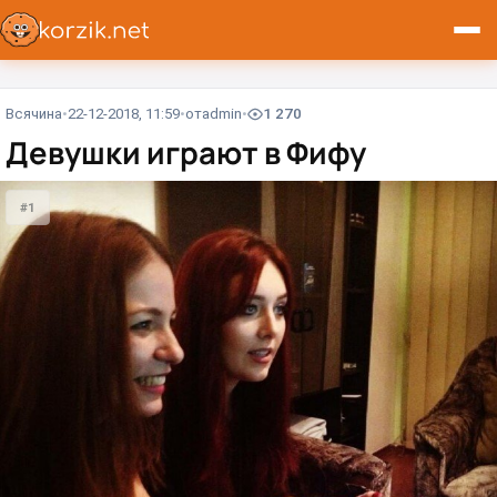
Всячина
22-12-2018, 11:59
от
admin
1 270
Девушки играют в Фифу
#1