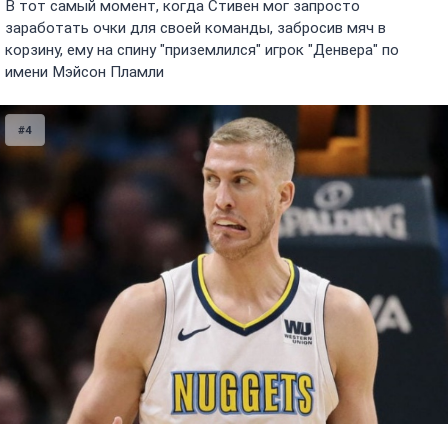
В тот самый момент, когда Стивен мог запросто
заработать очки для своей команды, забросив мяч в
корзину, ему на спину "приземлился" игрок "Денвера" по
имени Мэйсон Пламли
#4