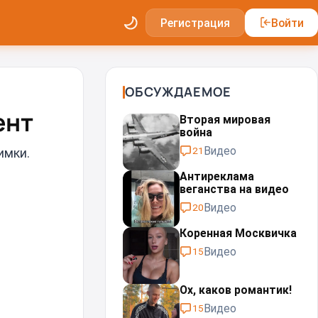
Регистрация
Войти
ОБСУЖДАЕМОЕ
ент
Вторая мировая
война
Видео
21
имки.
Антиреклама
веганства на видео
Видео
20
Коренная Москвичка
Видео
15
Ох, каков романтик!
Видео
15