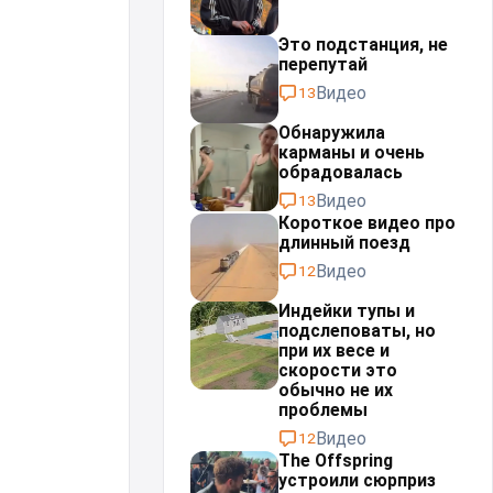
Это подстанция, не
перепутай⁠⁠
Видео
13
Обнаружила
карманы и очень
обрадовалась
Видео
13
Короткое видео про
длинный поезд
Видео
12
Индейки тупы и
подслеповаты, но
при их весе и
скорости это
обычно не их
проблемы⁠⁠
Видео
12
The Offspring
устроили сюрприз