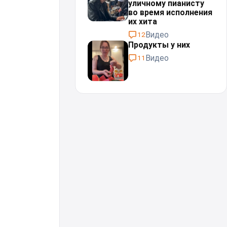
уличному пианисту
во время исполнения
их хита
Видео
12
Продукты у них
Видео
11