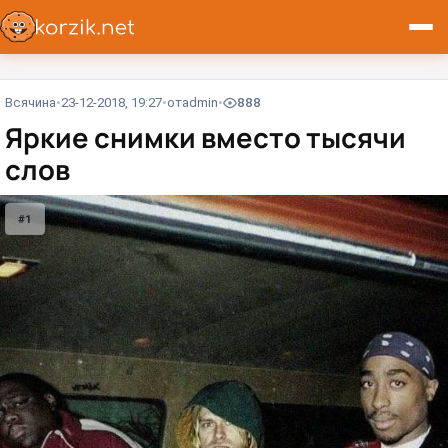
Всячина
23-12-2018, 19:27
от
admin
888
Яркие снимки вместо тысячи
слов
#1