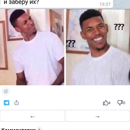
4
0
←
→