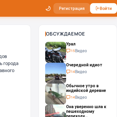
Регистрация
Войти
ОБСУЖДАЕМОЕ
Урал⁠⁠
Видео
15
дов
ь города
Очередной идиот
лавного
Видео
14
Обычное утро в
индийской деревне
Видео
14
Она уверенно шла к
пешеходному
переходу...