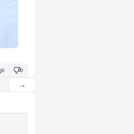
0
0
→