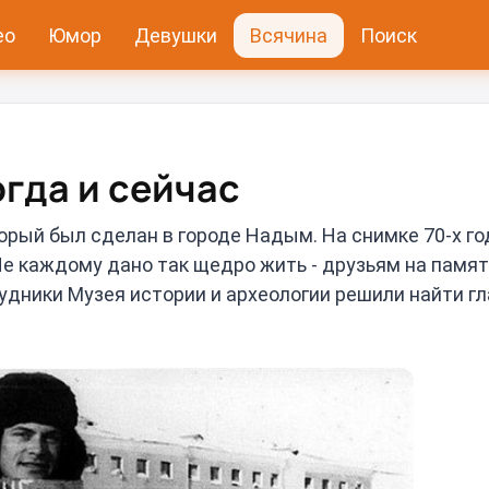
ео
Юмор
Девушки
Всячина
Поиск
гда и сейчас
орый был сделан в городе Надым. На снимке 70-х го
Не каждому дано так щедро жить - друзьям на памят
трудники Музея истории и археологии решили найти г