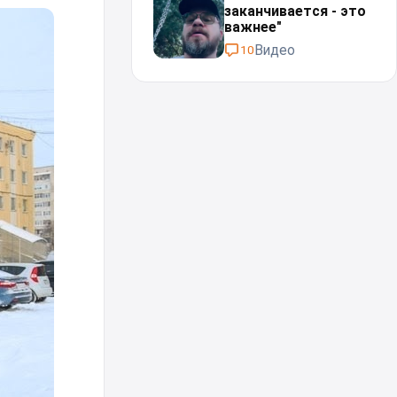
заканчивается - это
важнее"
Видео
10