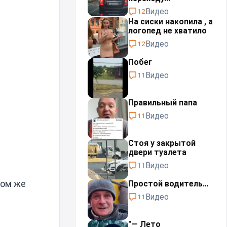
Видео
12
На сиски накопила , а
логопед не хватило
Видео
12
Побег
Видео
11
Правильный папа
Видео
11
Стоя у закрытой
двери туалета
Видео
11
том же
Простой водитель…
Видео
11
"— Лето