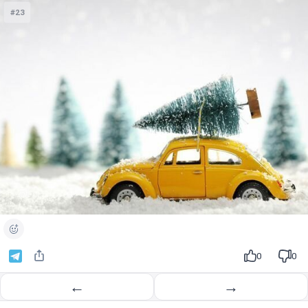
#23
0
0
←
→