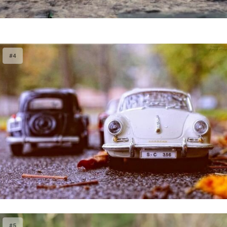
#4
#5