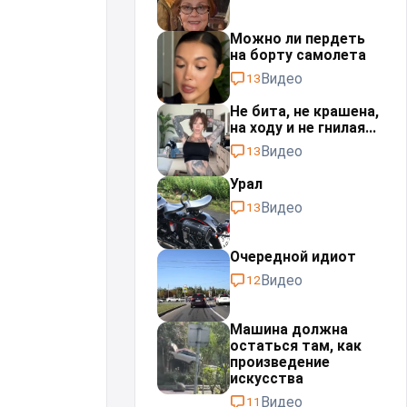
Можно ли пердеть
на борту самолета
Видео
13
Не бита, не крашена,
на ходу и не гнилая...
Видео
13
Урал⁠⁠
Видео
13
Очередной идиот
Видео
12
Машина должна
остаться там, как
произведение
искусства
Видео
11