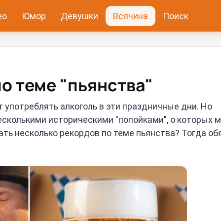
ео
Юмор
Девушки
Всячина
Поиск
о теме "пьянства"
ут употреблять алкоголь в эти праздничные дни. Но
несколькими историческими "попойками", о которых 
ать несколько рекордов по теме пьянства? Тогда об