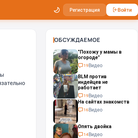
Регистрация
Войти
ОБСУЖДАЕМОЕ
"Похожу у мамы в
огороде"
Видео
19
мы
BLM против
индейцев не
язательно
работает
Видео
19
На сайтах знакомств
Видео
16
Опять двойка
Видео
14