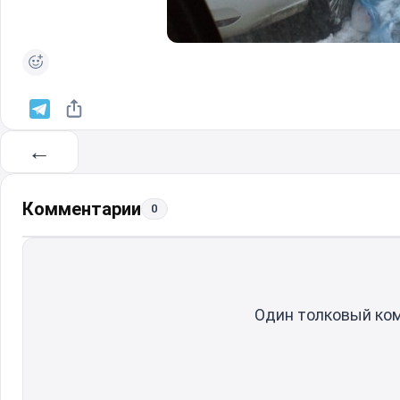
←
Комментарии
0
Один толковый ко