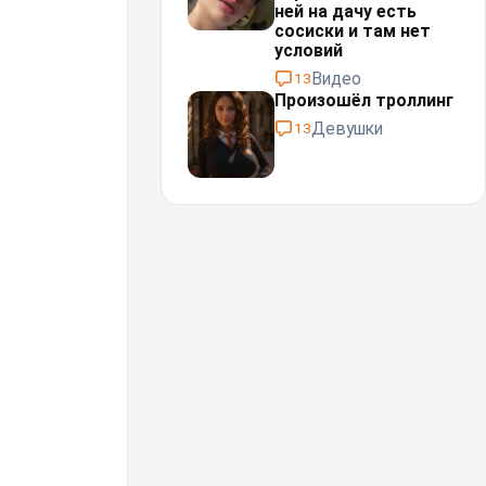
ней на дачу есть
сосиски и там нет
условий
Видео
13
Произошёл троллинг⁠⁠
Девушки
13