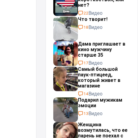
нет?
Видео
22
Что творит!
Видео
18
Дама приглашает в
кино мужчину
старше 35
Видео
17
Самый большой
паук-птицеед,
который живет в
магазине
Видео
14
Подарил мужикам
эмоции
Видео
13
Женщина
возмутилась, что ее
парень не поехал с