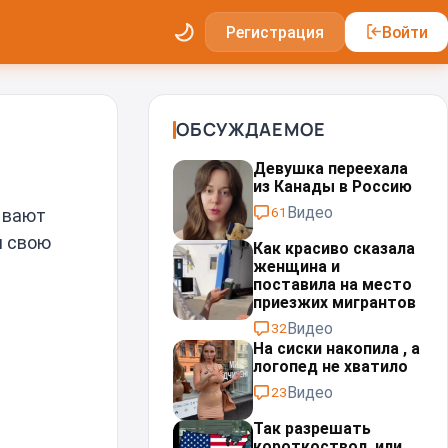
Регистрация
Войти
ОБСУЖДАЕМОЕ
Девушка переехала
из Канады в Россию
Видео
61
лывают
л свою
Как красиво сказала
женщина и
поставила на место
приезжих мигрантов⁠⁠
Видео
32
На сиски накопила , а
логопед не хватило
Видео
23
Так разрешать
короткоствол, или