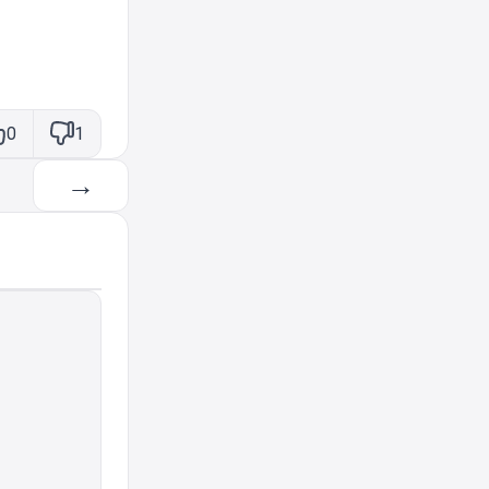
0
1
→