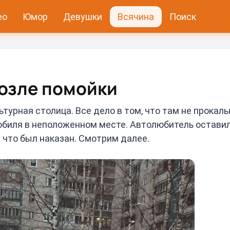
ео
Юмор
Девушки
Всячина
Поиск
возле помойки
льтурная столица. Все дело в том, что там не прока
мобиля в неположенном месте. Автолюбитель остави
 что был наказан. Смотрим далее.