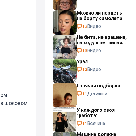
Можно ли пердеть
на борту самолета
Видео
13
Не бита, не крашена,
на ходу и не гнилая...
Видео
13
Урал⁠⁠
Видео
12
Горячая подборка
Девушки
11
ном
 в шоковом
У каждого своя
"работа"⁠⁠
Всячина
11
Машина должна