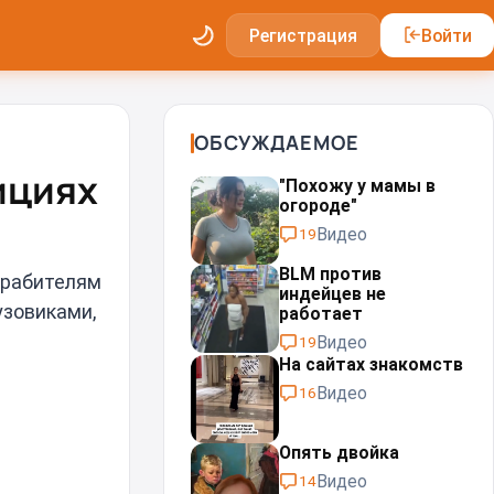
Регистрация
Войти
ОБСУЖДАЕМОЕ
ициях
"Похожу у мамы в
огороде"
Видео
19
BLM против
грабителям
индейцев не
узовиками,
работает
Видео
19
На сайтах знакомств
Видео
16
Опять двойка
Видео
14