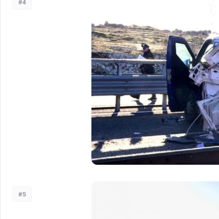
#4
#5