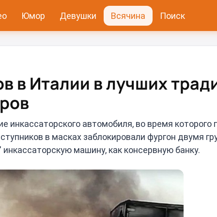
ео
Юмор
Девушки
Всячина
Поиск
в в Италии в лучших трад
еров
е инкассаторского автомобиля, во время которого 
еступников в масках заблокировали фургон двумя гр
 инкассаторскую машину, как консервную банку.