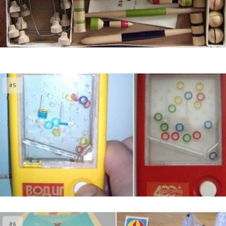
#5
#6