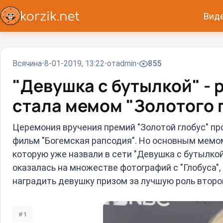
Вид
Всячина
8-01-2019, 13:22
от
admin
855
"Девушка с бутылкой" -
стала мемом "Золотого 
Церемония вручения премий "Золотой глобус" про
фильм "Богемская рапсодия". Но основным мемо
которую уже назвали в сети "Девушка с бутылко
оказалась на множестве фотографий с "Глобуса"
наградить девушку призом за лучшую роль второг
#1