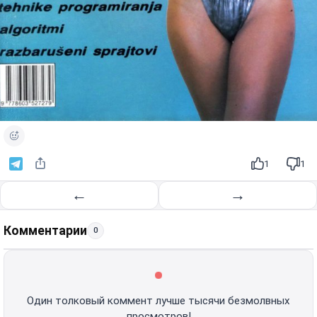
1
1
←
→
Комментарии
0
Один толковый коммент лучше тысячи безмолвных
просмотров!