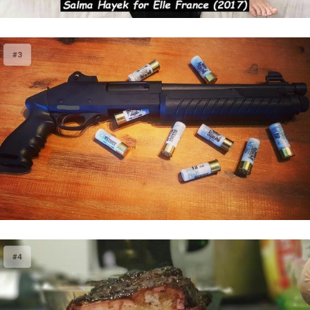
#3
#4