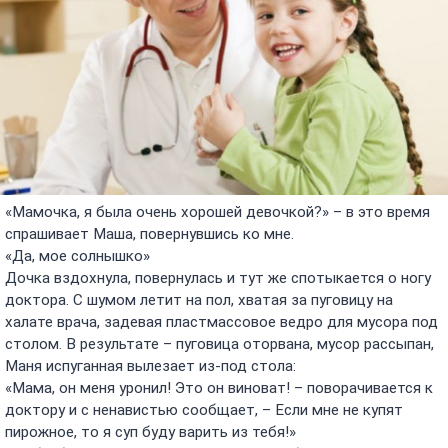
«Мамочка, я была очень хорошей девочкой?» – в это время
спрашивает Маша, повернувшись ко мне.
«Да, мое солнышко»
Дочка вздохнула, повернулась и тут же спотыкается о ногу
доктора. С шумом летит на пол, хватая за пуговицу на
халате врача, задевая пластмассовое ведро для мусора под
столом. В результате – пуговица оторвана, мусор рассыпан,
Маня испуганная вылезает из-под стола:
«Мама, он меня уронил! Это он виноват! – поворачивается к
доктору и с ненавистью сообщает, – Если мне не купят
пирожное, то я суп буду варить из тебя!»