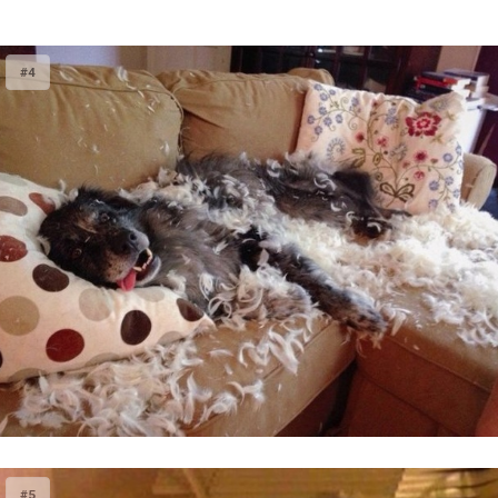
#4
#5