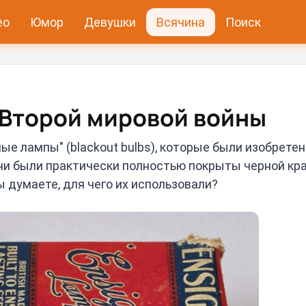
ео
Юмор
Девушки
Всячина
Поиск
 Второй мировой войны
е лампы" (blackout bulbs), которые были изобретен
они были практически полностью покрыты черной кра
 думаете, для чего их использовали?