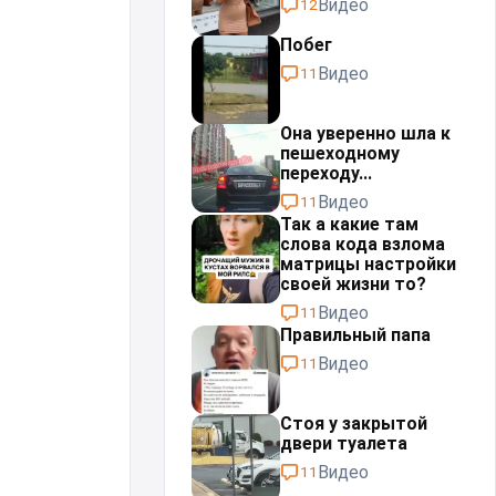
Видео
12
Побег
Видео
11
Она уверенно шла к
пешеходному
переходу...
Видео
11
Так а какие там
слова кода взлома
матрицы настройки
своей жизни то?
Видео
11
Правильный папа
Видео
11
Стоя у закрытой
двери туалета
Видео
11