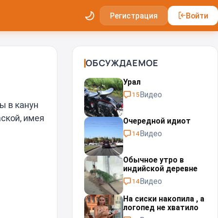
Регистрация
Войти
ОБСУЖДАЕМОЕ
Урал⁠⁠
Видео
15
ы в канун
ской, имея
Очередной идиот
Видео
14
Обычное утро в
индийской деревне
Видео
14
На сиски накопила , а
логопед не хватило