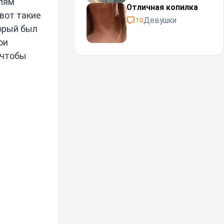
елям
Отличная копилка
 вот такие
Девушки
10
торый был
ои
 чтобы